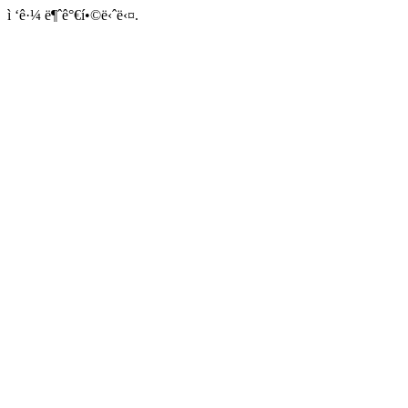
ì ‘ê·¼ ë¶ˆê°€í•©ë‹ˆë‹¤.