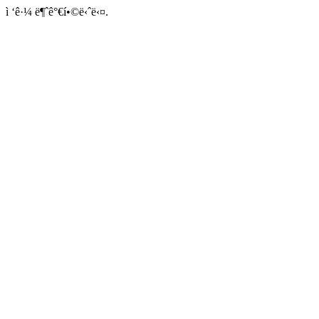
ì ‘ê·¼ ë¶ˆê°€í•©ë‹ˆë‹¤.